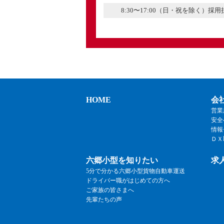
8:30〜17:00（日・祝を除く）採
HOME
会
営業
安全
情報
ＤＸ
六郷小型を知りたい
求
5分で分かる六郷小型貨物自動車運送
ドライバー職がはじめての方へ
ご家族の皆さまへ
先輩たちの声