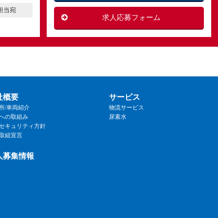
用担当宛
求人応募フォーム
社概要
サービス
所/車両紹介
物流サービス
への取組み
尿素水
セキュリティ方針
取組宣言
人募集情報