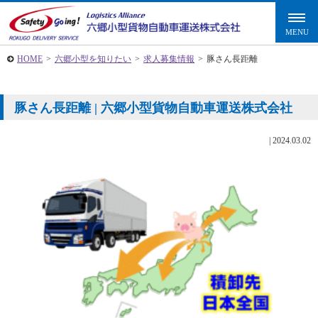
HOME
>
六郷小型を知りたい
>
求人募集情報
>
豚さん長距離
豚さん長距離 | 六郷小型貨物自動車運送株式会社
|
2024.03.02