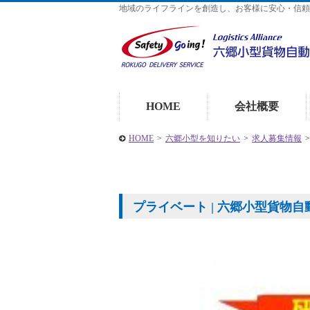
地域のライフラインを創造し、お客様に安心・信頼
HOME
会社概要
HOME
>
六郷小型を知りたい
>
求人募集情報
>
プライベート | 六郷小型貨物